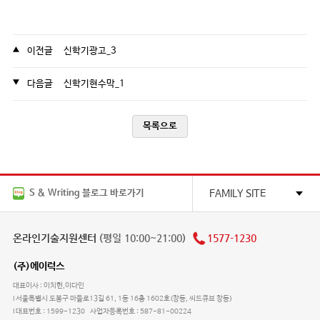
이전글 신학기광고_3
다음글 신학기현수막_1
목록으로
S & Writing 블로그 바로가기
FAMILY SITE
온라인기술지원센터
(평일 10:00~21:00)
1577-1230
(주)에이럭스
대표이사 : 이치헌,이다인
서울특별시 도봉구 마들로13길 61, 1동 16층 1602호(창동, 씨드큐브 창동)
대표번호 : 1599-1230
사업자등록번호 : 587-81-00224