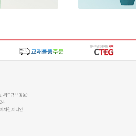
동, 씨드큐브 창동)
24
 이치헌,이다인