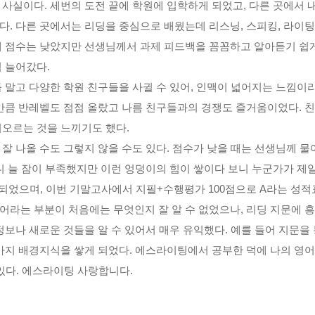
이 사실이다
.
세번의 도전 끝에 학원에 입학하게 되었고
,
다른 곳에서 
갔다
.
다른 곳에서는 리딩을 중심으로 배웠는데 리스닝
,
스피킹
,
라이팅
때 점수는 낮았지만 선생님께서 과제 피드백을 꼼꼼하고 알아듣기 쉽게
점 늘어갔다
.
 말고 다양한 학원 친구들을 사귈 수 있어
,
인맥이 넓어지는 느낌이
만큼 반레벨도 점점 올랐고 나름 친구들과의 경쟁도 즐거움이었다
.
친
어오르는 것을 느끼기도 했다
.
잘 나올 수도 그렇지 않을 수도 있다
.
점수가 낮을 때는 선생님께 물
니 늘 잠이 부족했지만 이런 엉덩이의 힘이 쌓이다 보니 누군가가 제
 되었으며
,
이번 기말고사에서 지필
+
수행평가
100
점으로
A
라는 성적
어라는 부분이 처음에는 무엇인지 잘 알 수 없었으나
,
리딩 지문에 
정보나 새로운 것들을 알 수 있어서 매우 유익했다
.
예를 들어 지문을 
 가지 배경지식을 쌓게 되었다
.
에스라이팅에서 공부한 덕에 나의 영어
있다
.
에스라이팅 사랑합니다
.